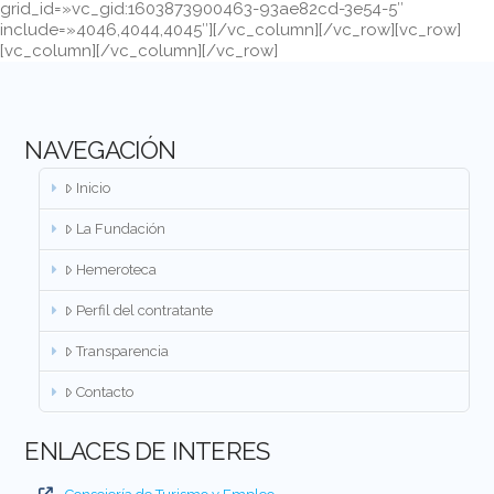
grid_id=»vc_gid:1603873900463-93ae82cd-3e54-5″
include=»4046,4044,4045″][/vc_column][/vc_row][vc_row]
[vc_column][/vc_column][/vc_row]
NAVEGACIÓN
Inicio
La Fundación
Hemeroteca
Perfil del contratante
Transparencia
Contacto
ENLACES DE INTERES