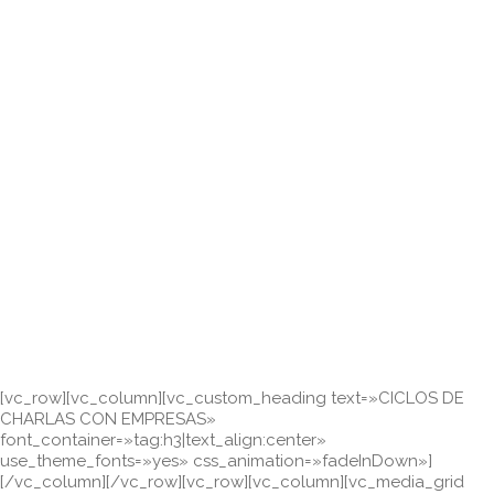
[vc_row][vc_column][vc_custom_heading text=»CICLOS DE
CHARLAS CON EMPRESAS»
font_container=»tag:h3|text_align:center»
use_theme_fonts=»yes» css_animation=»fadeInDown»]
[/vc_column][/vc_row][vc_row][vc_column][vc_media_grid