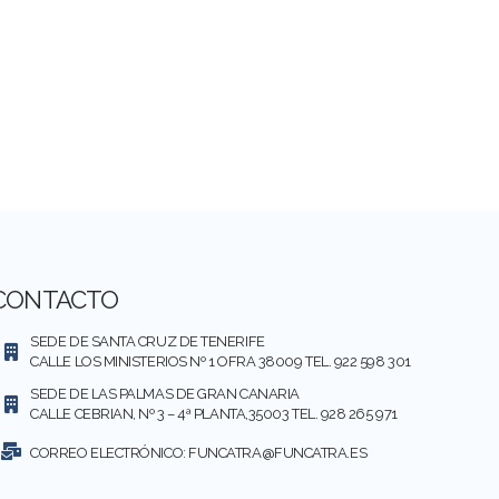
CONTACTO
SEDE DE SANTA CRUZ DE TENERIFE
CALLE LOS MINISTERIOS Nº 1 OFRA 38009 TEL. 922 598 301
SEDE DE LAS PALMAS DE GRAN CANARIA
CALLE CEBRIAN, Nº 3 – 4ª PLANTA,35003 TEL. 928 265 971
CORREO ELECTRÓNICO:
FUNCATRA@FUNCATRA.ES