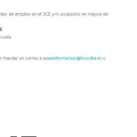
tes de empleo en el SCE y/o ocupados en mejora de
LE
scuela
de mandar un correo a
areadeformacion@funcatra.es
o