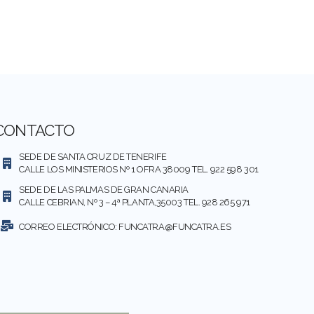
CONTACTO
SEDE DE SANTA CRUZ DE TENERIFE
CALLE LOS MINISTERIOS Nº 1 OFRA 38009 TEL. 922 598 301
SEDE DE LAS PALMAS DE GRAN CANARIA
CALLE CEBRIAN, Nº 3 – 4ª PLANTA,35003 TEL. 928 265 971
CORREO ELECTRÓNICO:
FUNCATRA@FUNCATRA.ES