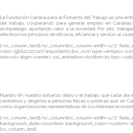
La Fundación Canaria para el Fomento del Trabajo es una entid
del trabajo, cooperando para generar empleo en Canarias y
archipiélago, aportando valor a la sociedad. Por ello, traba
efectivos los principios de eficacia, eficiencia y servicio al ciu
[/vc_column_text][/vc_column][vc_column width=»1/3″ fade_an
color: rgb(127,127,127) !important;}»][vc_icon type=»entyp
size=»xl» align=»center» css_animation=»bottom-to-top» cu
Nuestro fin, nuestro esfuerzo diario y el trabajo que cada dí
centramos y dirigimos a personas físicas o jurídicas que, en C
como organizaciones representativas de los intereses económi
[/vc_column_text][/vc_column][vc_column width=»1/3″ fade_a
background_style=»rounded» background_color=»custom» siz
[vc_column_text]