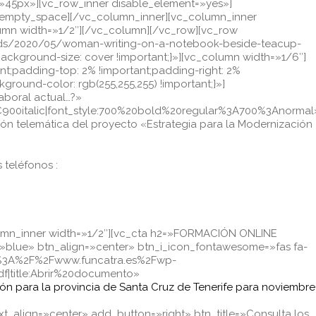
t=»45px»][vc_row_inner disable_element=»yes»]
c_empty_space][/vc_column_inner][vc_column_inner
umn width=»1/2″][/vc_column][/vc_row][vc_row
ads/2020/05/woman-writing-on-a-notebook-beside-teacup-
background-size: cover !important;}»][vc_column width=»1/6″]
t;padding-top: 2% !important;padding-right: 2%
ground-color: rgb(255,255,255) !important;}»]
laboral actual…?»
900italic|font_style:700%20bold%20regular%3A700%3Anormal
ón telemática del proyecto «Estrategia para la Modernización
 teléfonos :
olumn_inner width=»1/2″][vc_cta h2=»FORMACIÓN ONLINE
=»blue» btn_align=»center» btn_i_icon_fontawesome=»fas fa-
tp%3A%2F%2Fwww.funcatra.es%2Fwp-
title:Abrir%20documento»
ción para la provincia de Santa Cruz de Tenerife para noviembre
_align=»center» add_button=»right» btn_title=»Consulta los