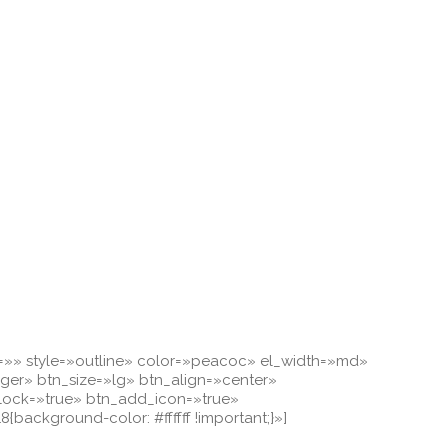
h2=»» style=»outline» color=»peacoc» el_width=»md»
ger» btn_size=»lg» btn_align=»center»
lock=»true» btn_add_icon=»true»
ckground-color: #ffffff !important;}»]