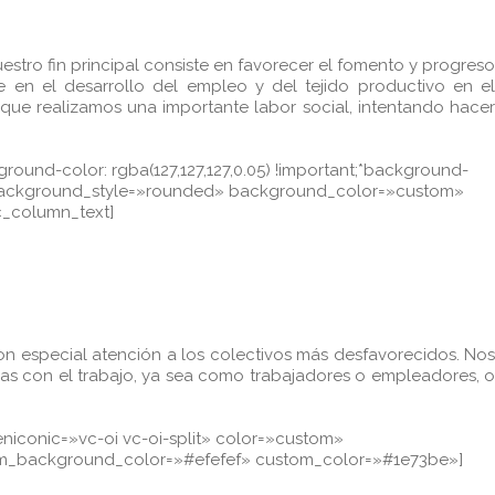
stro fin principal consiste en favorecer el fomento y progreso
en el desarrollo del empleo y del tejido productivo en el
 que realizamos una importante labor social, intentando hacer
und-color: rgba(127,127,127,0.05) !important;*background-
m» background_style=»rounded» background_color=»custom»
c_column_text]
con especial atención a los colectivos más desfavorecidos. Nos
adas con el trabajo, ya sea como trabajadores o empleadores, o
iconic=»vc-oi vc-oi-split» color=»custom»
om_background_color=»#efefef» custom_color=»#1e73be»]