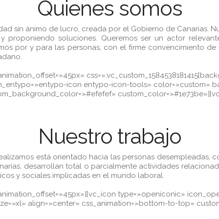
Quienes somos
ad sin ánimo de lucro, creada por el Gobierno de Canarias. Nue
 proponiendo soluciones. Queremos ser un actor relevante 
jamos por y para las personas, con el firme convencimiento de
dadano.
imation_offset=»45px» css=».vc_custom_1584538181415{backgro
o» icon_entypo=»entypo-icon entypo-icon-tools» color=»custo
stom_background_color=»#efefef» custom_color=»#1e73be»][v
Nuestro trabajo
a realizamos está orientado hacia las personas desempleadas, 
anarias, desarrollan total o parcialmente actividades relacion
cos y sociales implicadas en el mundo laboral.
nimation_offset=»45px»][vc_icon type=»openiconic» icon_open
e=»xl» align=»center» css_animation=»bottom-to-top» cust