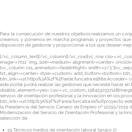
Para la consecución de nuestros objetivos realizamos un conju
creamos, y ponemos en marcha programas y proyectos que trat
disposición de gestionar y proporcionar a los que desean mejor
[/vc_column_text][/vc_column][/vc_row][vc_row css=».vc_custo
image=»7011″ img_size=»medium» alignment=»center» onclick=»
[vc_column css_animation=»fadeInRight» width=»2/3″][vc_sep
txt_align=»center» style=»custom» add_button=»bottom» btn_
btn_link=»url:https%3A%2F%2Fsede.funcatra.es|title:Acceder
este portal podrá realizar las gestiones que necesite hacer en 
disable_element=»yes» css=».vc_custom_1584532537128{margin-ri
servicio de orientación profesional y la innovación en los p
btn_link=»url:http%3A%2F%2Fwww.funcatra.es%2Fproyecto-estr
la Presidencia del Servicio Canario de Empleo nº 12293/2019 d
Modernización del Servicio de Orientación Profesional y la In
selección de:
19 Técnicos medios de orientación laboral (grupo 2)