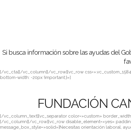
Si busca información sobre las ayudas del Go
fa
[/vc_cta][/vc_column][/vc_row][vc_row css=».vc_custom_1584
bottom-width: -20px !important;}»]
FUNDACIÓN CAN
[/vc_column_text][vc_separator color=»custom» border_width=
[/vc_column][/vc_row][vc_row disable_element=»yes» paddi
message_box_style=»solid»]Necesitas orientación laboral, ayud