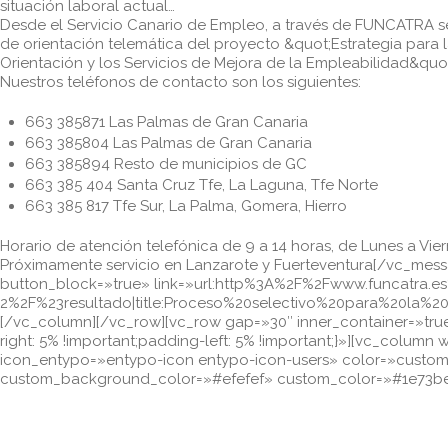
situación laboral actual…
Desde el Servicio Canario de Empleo, a través de FUNCATRA se
de orientación telemática del proyecto &quot;Estrategia para 
Orientación y los Servicios de Mejora de la Empleabilidad&quo
Nuestros teléfonos de contacto son los siguientes:
663 385871 Las Palmas de Gran Canaria
663 385804 Las Palmas de Gran Canaria
663 385894 Resto de municipios de GC
663 385 404 Santa Cruz Tfe, La Laguna, Tfe Norte
663 385 817 Tfe Sur, La Palma, Gomera, Hierro
Horario de atención telefónica de 9 a 14 horas, de Lunes a Vie
Próximamente servicio en Lanzarote y Fuerteventura[/vc_messa
button_block=»true» link=»url:http%3A%2F%2Fwww.funcatra.es
2%2F%23resultado|title:Proceso%20selectivo%20para%20l
[/vc_column][/vc_row][vc_row gap=»30″ inner_container=»tr
right: 5% !important;padding-left: 5% !important;}»][vc_colu
icon_entypo=»entypo-icon entypo-icon-users» color=»custo
custom_background_color=»#efefef» custom_color=»#1e73be