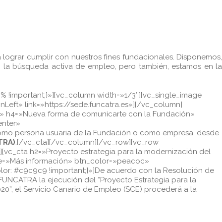
a lograr cumplir con nuestros fines fundacionales. Disponemos,
en la búsqueda activa de empleo, pero también, estamos en la
% !important;}»][vc_column width=»1/3″][vc_single_image
eft» link=»https://sede.funcatra.es»][/vc_column]
ca» h4=»Nueva forma de comunicarte con la Fundación»
enter»
como persona usuaria de la Fundación o como empresa, desde
TRA)
.[/vc_cta][/vc_column][/vc_row][vc_row
][vc_cta h2=»Proyecto estrategia para la modernización del
itle=»Más información» btn_color=»peacoc»
or: #c9c9c9 !important;}»]De acuerdo con la Resolución de
 FUNCATRA la ejecución del “Proyecto Estrategia para la
20”, el Servicio Canario de Empleo (SCE) procederá a la