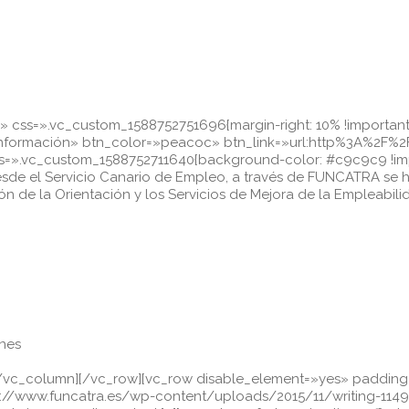
css=».vc_custom_1588752751696{margin-right: 10% !important;m
información» btn_color=»peacoc» btn_link=»url:http%3A%2F%2
ss=».vc_custom_1588752711640{background-color: #c9c9c9 !impo
Desde el Servicio Canario de Empleo, a través de FUNCATRA se h
n de la Orientación y los Servicios de Mejora de la Empleabili
rnes
a][/vc_column][/vc_row][vc_row disable_element=»yes» padd
//www.funcatra.es/wp-content/uploads/2015/11/writing-11499