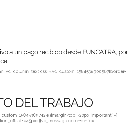
lativo a un pago recibido desde FUNCATRA, por
ace
umn][vc_column_text css=».vc_custom_1584538900567{border-
TO DEL TRABAJO
c_custom_1584538974249{margin-top: -20px !important;}»]
on_offset=»45px»][vc_message color=»info»