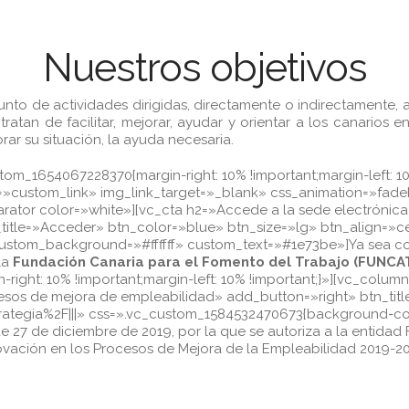
Nuestros objetivos
nto de actividades dirigidas, directamente o indirectamente, 
an de facilitar, mejorar, ayudar y orientar a los canarios 
ar su situación, la ayuda necesaria.
m_1654067228370{margin-right: 10% !important;margin-left: 10
custom_link» img_link_target=»_blank» css_animation=»fadeInL
arator color=»white»][vc_cta h2=»Accede a la sede electróni
title=»Acceder» btn_color=»blue» btn_size=»lg» btn_align=»c
» custom_background=»#ffffff» custom_text=»#1e73be»]Ya sea 
la
Fundación Canaria para el Fomento del Trabajo (FUNCA
ght: 10% !important;margin-left: 10% !important;}»][vc_column
rocesos de mejora de empleabilidad» add_button=»right» btn_t
ategia%2F|||» css=».vc_custom_1584532470673{background-col
e 27 de diciembre de 2019, por la que se autoriza a la entidad
novación en los Procesos de Mejora de la Empleabilidad 2019-20