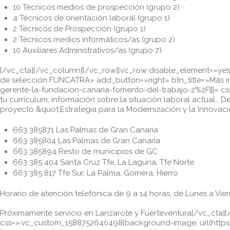
10 Técnicos medios de prospección (grupo 2)
4 Técnicos de orientación laboral (grupo 1)
2 Técnicos de Prospección (grupo 1)
2 Técnicos medios informáticos/as (grupo 2)
10 Auxiliares Administrativos/as (grupo 7)
[/vc_cta][/vc_column][/vc_row][vc_row disable_element=»yes» 
de selección FUNCATRA» add_button=»right» btn_title=»Más 
gerente-la-fundacion-canaria-fomento-del-trabajo-2%2F|||» c
tu curriculum, información sobre la situación laboral actual… 
proyecto &quot;Estrategia para la Modernización y la Innovació
663 385871 Las Palmas de Gran Canaria
663 385804 Las Palmas de Gran Canaria
663 385894 Resto de municipios de GC
663 385 404 Santa Cruz Tfe, La Laguna, Tfe Norte
663 385 817 Tfe Sur, La Palma, Gomera, Hierro
Horario de atención telefónica de 9 a 14 horas, de Lunes a Vie
Próximamente servicio en Lanzarote y Fuerteventura[/vc_ct
css=».vc_custom_1588752640498{background-image: url(https: