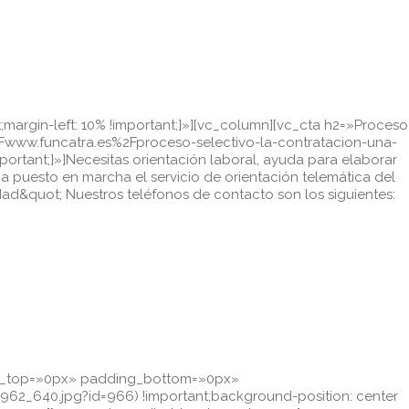
argin-left: 10% !important;}»][vc_column][vc_cta h2=»Proceso
Fwww.funcatra.es%2Fproceso-selectivo-la-contratacion-una-
rtant;}»]Necesitas orientación laboral, ayuda para elaborar
a puesto en marcha el servicio de orientación telemática del
dad&quot; Nuestros teléfonos de contacto son los siguientes:
ing_top=»0px» padding_bottom=»0px»
62_640.jpg?id=966) !important;background-position: center