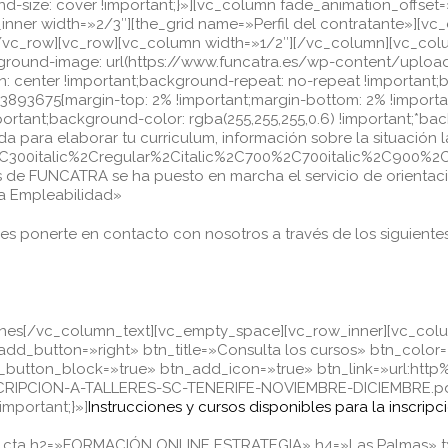
nd-size: cover !important;}»][vc_column fade_animation_offse
nner width=»2/3″][the_grid name=»Perfil del contratante»][v
/vc_row][vc_row][vc_column width=»1/2″][/vc_column][vc_col
ground-image: url(https://www.funcatra.es/wp-content/uplo
n: center !important;background-repeat: no-repeat !important;
93675{margin-top: 2% !important;margin-bottom: 2% !importan
ortant;background-color: rgba(255,255,255,0.6) !important;*back
a para elaborar tu curriculum, información sobre la situación 
C300italic%2Cregular%2Citalic%2C700%2C700italic%2C900%2C
s de FUNCATRA se ha puesto en marcha el servicio de orientaci
 la Empleabilidad»
des ponerte en contacto con nosotros a través de los siguientes
Viernes[/vc_column_text][vc_empty_space][vc_row_inner][vc_c
add_button=»right» btn_title=»Consulta los cursos» btn_color
_button_block=»true» btn_add_icon=»true» btn_link=»url:ht
PCION-A-TALLERES-SC-TENERIFE-NOVIEMBRE-DICIEMBRE.pdf|
mportant;}»]
Instrucciones y cursos disponibles para la inscrip
c_cta h2=»FORMACIÓN ONLINE ESTRATEGIA» h4=»Las Palmas» txt