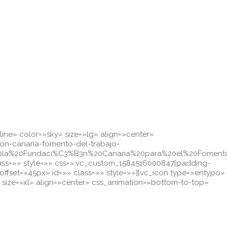
line» color=»sky» size=»lg» align=»center»
on-canaria-fomento-del-trabajo-
20la%20Fundaci%C3%B3n%20Canaria%20para%20el%20Fomento%
ss=»» style=»» css=».vc_custom_1584516000847{padding-
_offset=»45px» id=»» class=»» style=»»][vc_icon type=»entypo»
ize=»xl» align=»center» css_animation=»bottom-to-top»