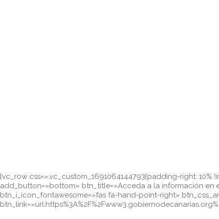
[vc_row css=».vc_custom_1691064144793{padding-right: 10% !i
add_button=»bottom» btn_title=»Acceda a la información en e
btn_i_icon_fontawesome=»fas fa-hand-point-right» btn_css_
btn_link=»url:https%3A%2F%2Fwww3.gobiernodecanarias.org%2