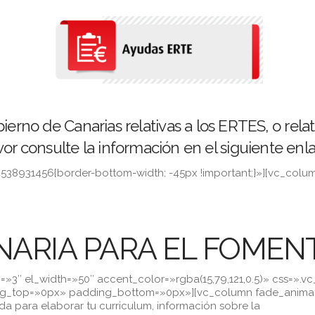
bierno de Canarias relativas a los ERTES, o re
vor consulte la información en el siguiente enl
538931456{border-bottom-width: -45px !important;}»][vc_col
ARIA PARA EL FOMEN
»3″ el_width=»50″ accent_color=»rgba(15,79,121,0.5)» css=».v
ng_top=»0px» padding_bottom=»0px»][vc_column fade_animati
a para elaborar tu curriculum, información sobre la