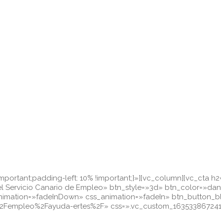
mportant;padding-left: 10% !important;}»][vc_column][vc_cta 
l Servicio Canario de Empleo» btn_style=»3d» btn_color=»dan
animation=»fadeInDown» css_animation=»fadeIn» btn_button_b
Fempleo%2Fayuda-ertes%2F» css=».vc_custom_1635338672418{ba