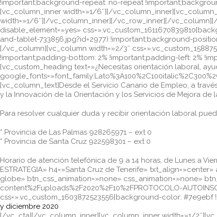
!important;background-repeat: no-repeat !important;backgrou
[vc_column_inner width=»1/6″][/vc_column_inner][vc_column_i
width=»1/6″][/vc_column_inner][/vc_row_inner][/vc_column][
disable_element=»yes» css=».vc_custom_1611670839810{back
and-tablet-733856.jpg?id=2977) !important;background-positio
[/vc_column][vc_column width=»2/3″ css=».vc_custom_15887538
!important;padding-bottom: 2% !important;padding-left: 2% !imp
[vc_custom_heading text=»¿Necesitas orientación laboral, ayud
google_fonts=»font_family:Lato%3A100%2C100italic%2C300%2
[vc_column_text]Desde el Servicio Canario de Empleo, a travé
y la Innovación de la Orientación y los Servicios de Mejora de
Para resolver cualquier duda y recibir orientación laboral pue
* Provincia de Las Palmas 928265971 – ext 0
* Provincia de Santa Cruz 922598301 – ext 0
Horario de atención telefónica de 9 a 14 horas, de Lunes a 
ESTRATEGIA» h4=»Santa Cruz de Tenerife» txt_align=»center» 
globe» btn_css_animation=»none» css_animation=»none» btn
content%2Fuploads%2F2020%2F10%2FPROTOCOLO-AUTOINSCRI
css=».vc_custom_1603872523556{background-color: #7e9ebf !i
y diciembre 2020
[/vc_cta][/vc_column_inner][vc_column_inner width=»1/2″][v