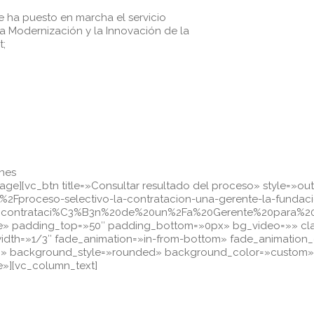
 ha puesto en marcha el servicio
la Modernización y la Innovación de la
t;
rnes
ge][vc_btn title=»Consultar resultado del proceso» style=»out
%2Fproceso-selectivo-la-contratacion-una-gerente-la-fundaci
a%20contrataci%C3%B3n%20de%20un%2Fa%20Gerente%20para%
ue» padding_top=»50″ padding_bottom=»0px» bg_video=»» cla
mn width=»1/3″ fade_animation=»in-from-bottom» fade_animation
m» background_style=»rounded» background_color=»custom» s
»][vc_column_text]