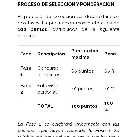
PROCESO DE SELECCIÓN Y PONDERACIÓN
El proceso de selección se desarrollará en
dos fases. La puntuación máxima total es de
100 puntos
, distribuidos de la siguiente
manera:
Puntuacion
Fase
Descripcion
Peso
maxima
Fase
Concurso
60 puntos
60 %
1
de méritos
Fase
Entrevista
40 puntos
40 %
2
personal
100
TOTAL
100 puntos
%
La Fase 2 se celebrará únicamente con las
personas que hayan superado la Fase 1. Se
establecerá una puntuación mínima en la Fase 1