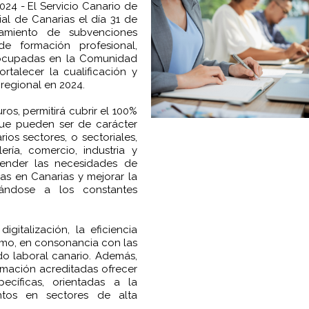
024 - El Servicio Canario de
al de Canarias el día 31 de
gamiento de subvenciones
e formación profesional,
s ocupadas en la Comunidad
rtalecer la cualificación y
regional en 2024.
os, permitirá cubrir el 100%
que pueden ser de carácter
ios sectores, o sectoriales,
ría, comercio, industria y
atender las necesidades de
as en Canarias y mejorar la
tándose a los constantes
igitalización, la eficiencia
ismo, en consonancia con las
 laboral canario. Además,
rmación acreditadas ofrecer
ecíficas, orientadas a la
ntos en sectores de alta