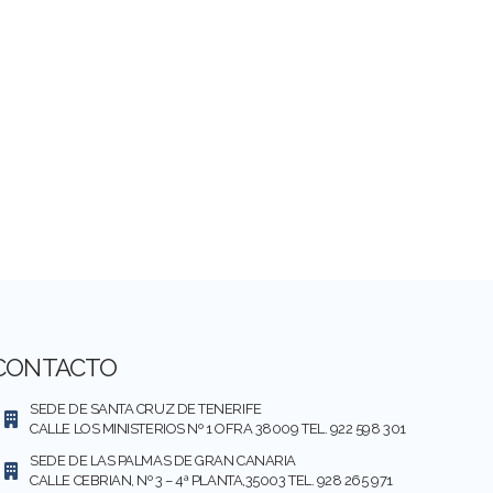
CONTACTO
SEDE DE SANTA CRUZ DE TENERIFE
CALLE LOS MINISTERIOS Nº 1 OFRA 38009 TEL. 922 598 301
SEDE DE LAS PALMAS DE GRAN CANARIA
CALLE CEBRIAN, Nº 3 – 4ª PLANTA,35003 TEL. 928 265 971