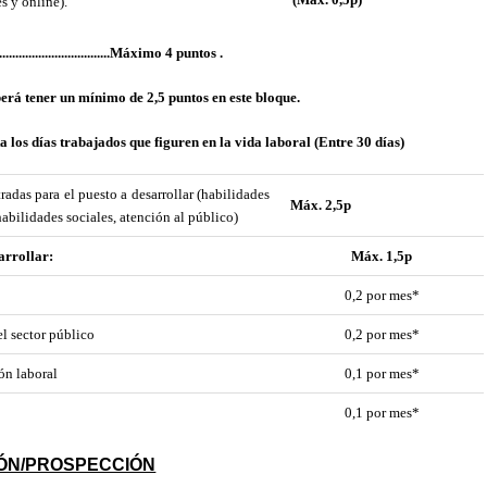
s y online).
.....................Máximo 4 puntos .
erá tener un mínimo de 2,5 puntos en este bloque.
a los días trabajados que figuren en la vida laboral (Entre 30 días)
das para el puesto a desarrollar (habilidades
Máx. 2,5p
abilidades sociales, atención al público)
arrollar:
Máx. 1,5p
0,2 por mes*
l sector público
0,2 por mes*
ón laboral
0,1 por mes*
0,1 por mes*
IÓN/PROSPECCIÓN