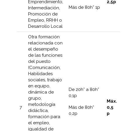
Emprendimiento,
2,5p
Más de 80h* 1p
Intermediación,
Promoción de
Empleo, RRHH o
Desarrollo Local
Otra formación
relacionada con
el desempeño
de las funciones
del puesto
(Comunicación,
Habilidades
sociales, trabajo
en equipo,
De 20h* a 80h*
dinámica de
0,1p
grupo,
Máx.
metodología
7
0,5
Más de 80h*
didáctica,
p
0,2p
formación para
el empleo,
igualdad de