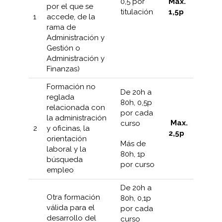
0,5 por
Máx.
por el que se
titulación
1,5p
1
accede, de la
rama de
Administración y
Gestión o
Administración y
Finanzas)
Formación no
De 20h a
reglada
80h, 0,5p
relacionada con
por cada
la administración
Max.
curso
2
y oficinas, la
2,5p
orientación
Más de
laboral y la
80h, 1p
búsqueda
por curso
empleo
De 20h a
Otra formación
80h, 0,1p
válida para el
por cada
desarrollo del
curso