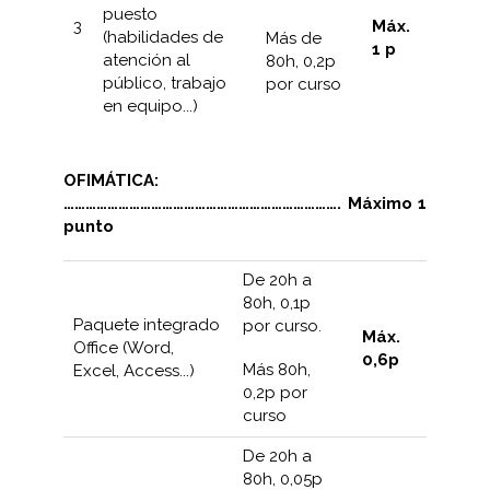
puesto
3
Máx.
(habilidades de
Más de
1 p
atención al
80h, 0,2p
público, trabajo
por curso
en equipo...)
OFIMÁTICA:
…………………………………………………………………. Máximo 1
punto
De 20h a
80h, 0,1p
Paquete integrado
por curso.
Máx.
Office (Word,
0,6p
Más 80h,
Excel, Access...)
0,2p por
curso
De 20h a
80h, 0,05p