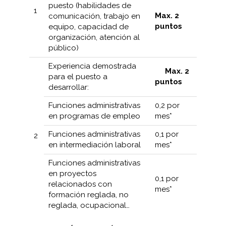
puesto (habilidades de
1
Max.
2
comunicación, trabajo en
puntos
equipo, capacidad de
organización, atención al
público)
Experiencia demostrada
Max. 2
para el puesto a
puntos
desarrollar:
Funciones administrativas
0,2 por
en programas de empleo
mes*
Funciones administrativas
0,1 por
2
en intermediación laboral
mes*
Funciones administrativas
en proyectos
0,1 por
relacionados con
mes*
formación reglada, no
reglada, ocupacional…