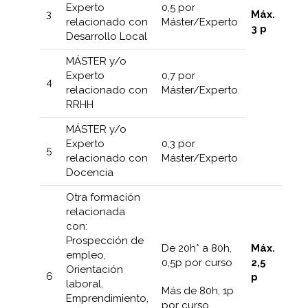
Experto
0,5 por
Máx.
3
relacionado con
Máster/Experto
3 p
Desarrollo Local
MÁSTER y/o
Experto
0,7 por
4
relacionado con
Máster/Experto
RRHH
MÁSTER y/o
Experto
0,3 por
5
relacionado con
Máster/Experto
Docencia
Otra formación
relacionada
con:
Prospección de
De 20h* a 80h,
Máx.
empleo,
0,5p por curso
2,5
Orientación
6
p
laboral,
Más de 80h, 1p
Emprendimiento,
por curso