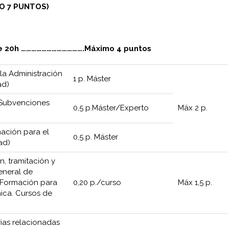
O 7 PUNTOS)
 de 20h ……………………………….Máximo 4 puntos
la Administración
1 p. Máster
ad)
 Subvenciones
0,5 p.Máster/Experto
Máx 2 p.
mación para el
0,5 p. Máster
ad)
n, tramitación y
eneral de
 Formación para
0,20 p./curso
Máx 1,5 p.
nica. Cursos de
ias relacionadas