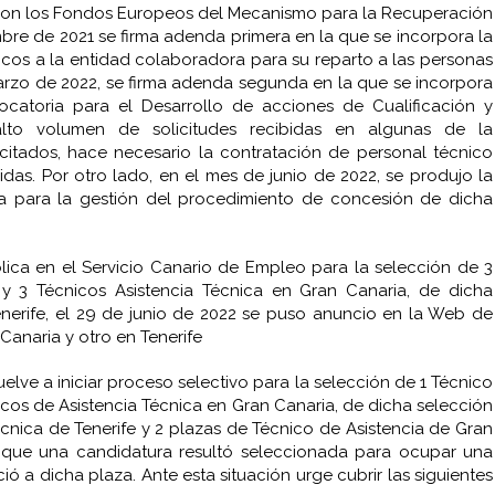
con los Fondos Europeos del Mecanismo para la Recuperación
embre de 2021 se firma adenda primera en la que se incorpora la
licos a la entidad colaboradora para su reparto a las personas
e marzo de 2022, se firma adenda segunda en la que se incorpora
catoria para el Desarrollo de acciones de Cualificación y
 alto volumen de solicitudes recibidas en algunas de la
itados, hace necesario la contratación de personal técnico
uidas. Por otro lado, en el mes de junio de 2022, se produjo la
ca para la gestión del procedimiento de concesión de dicha
lica en el Servicio Canario de Empleo para la selección de 3
 y 3 Técnicos Asistencia Técnica en Gran Canaria, de dicha
enerife, el 29 de junio de 2022 se puso anuncio en la Web de
anaria y otro en Tenerife
uelve a iniciar proceso selectivo para la selección de 1 Técnico
nicos de Asistencia Técnica en Gran Canaria, de dicha selección
écnica de Tenerife y 2 plazas de Técnico de Asistencia de Gran
unque una candidatura resultó seleccionada para ocupar una
ó a dicha plaza. Ante esta situación urge cubrir las siguientes