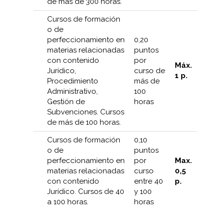
de más de 300 horas.
Cursos de formación
o de
perfeccionamiento en
0,20
materias relacionadas
puntos
con contenido
por
Máx.
Jurídico,
curso de
1 p.
Procedimiento
más de
Administrativo,
100
Gestión de
horas
Subvenciones. Cursos
de más de 100 horas.
Cursos de formación
0,10
o de
puntos
perfeccionamiento en
por
Max.
materias relacionadas
curso
0,5
con contenido
entre 40
p.
Jurídico. Cursos de 40
y 100
a 100 horas.
horas