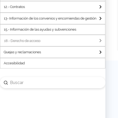
publicaron tales autorizaciones
12.- Contratos
12.10.- Información Trimestral Contratos Menores
13- Información de los convenios y encomiendas de gestión
12.11.- Relación de contratos resueltos
15.- Información de las ayudas y subvenciones
18.- Derecho de acceso
Quejas y reclamaciones
Accesibilidad
Submit
Search