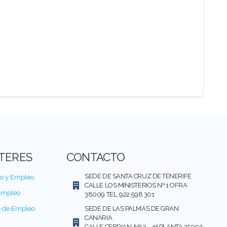
NTERES
CONTACTO
SEDE DE SANTA CRUZ DE TENERIFE
mo y Empleo
CALLE LOS MINISTERIOS Nº 1 OFRA
 Empleo
38009 TEL. 922 598 301
SEDE DE LAS PALMAS DE GRAN
o de Empleo
CANARIA
CALLE CEBRIAN, Nº 3 – 4ª PLANTA,35003