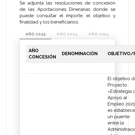
Se adjunta las resoluciones de concesión
de las Aportaciones Dinerarias donde se
puede consultar el importe, el objetivo y
finalidad y los beneficiarios.
AÑO 2025
AÑO 2024
AÑO 2023
AÑO 2
AÑO
DENOMINACIÓN
OBJETIVO/
CONCESIÓN
El objetivo d
Proyecto
«Estrategia 
Apoyo al
Empleo 202
es establece
un puente
entre la
Administraci