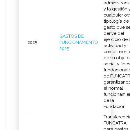
administraci
y la gestión 
cualquier ot
tipología de
gasto que s
derive del
GASTOS DE
ejercicio de 
2025
FUNCIONAMIENTO
actividad y
2025
cumplimient
de su objeto
social y fines
fundacional
de FUNCATR
garantizand
el normal
funcionamie
de la
Fundación
Transferenci
FUNCATRA
para gastos