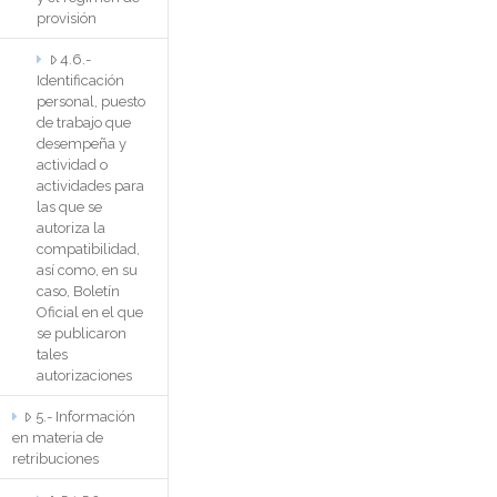
provisión
4.6.-
Identificación
personal, puesto
de trabajo que
desempeña y
actividad o
actividades para
las que se
autoriza la
compatibilidad,
así como, en su
caso, Boletín
Oficial en el que
se publicaron
tales
autorizaciones
5.- Información
en materia de
retribuciones