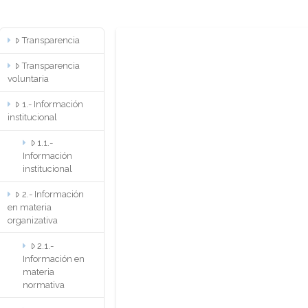
Transparencia
Transparencia
voluntaria
1.- Información
institucional
1.1.-
Información
institucional
2.- Información
en materia
organizativa
2.1.-
Información en
materia
normativa