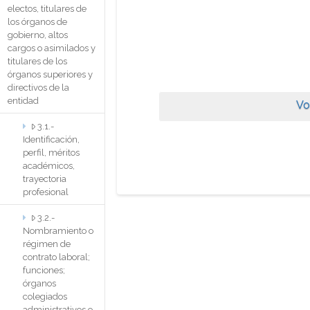
electos, titulares de
los órganos de
gobierno, altos
cargos o asimilados y
titulares de los
órganos superiores y
directivos de la
entidad
Vo
3.1.-
Identificación,
perfil, méritos
académicos,
trayectoria
profesional
3.2.-
Nombramiento o
régimen de
contrato laboral;
funciones;
órganos
colegiados
administrativos o