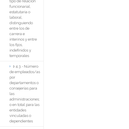
tipo de relación
funcionarial,
estatutaria o
laboral,
distinguiendo
entre los de
carrera e
interinos y entre
los fijos,
indefinidos y
temporales
4.3.- Número
de empleados/as
por
departamentos o
consejerías para
las
administraciones;
o en total para las
entidades
vinculadas o
dependientes