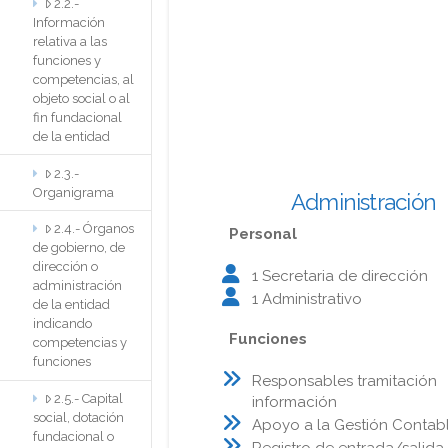
2.2.-
Información
relativa a las
funciones y
competencias, al
Gestión Ec
objeto social o al
Informática y Comunicacion
fin fundacional
Transparen
de la entidad
2.3.-
Organigrama
Administración
2.4.- Órganos
Personal
de gobierno, de
dirección o
1 Secretaria de dirección
administración
1 Administrativo
de la entidad
indicando
Funciones
competencias y
funciones
Responsables tramitación
2.5.- Capital
información
social, dotación
Apoyo a la Gestión Contab
fundacional o
Registro de entrada/salida