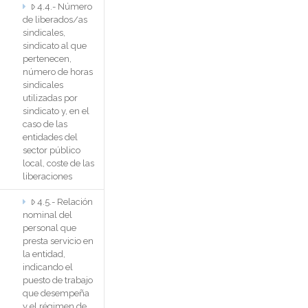
4.4.- Número
de liberados/as
sindicales,
sindicato al que
pertenecen,
número de horas
sindicales
utilizadas por
sindicato y, en el
caso de las
entidades del
sector público
local, coste de las
liberaciones
4.5.- Relación
nominal del
personal que
presta servicio en
la entidad,
indicando el
puesto de trabajo
que desempeña
y el régimen de