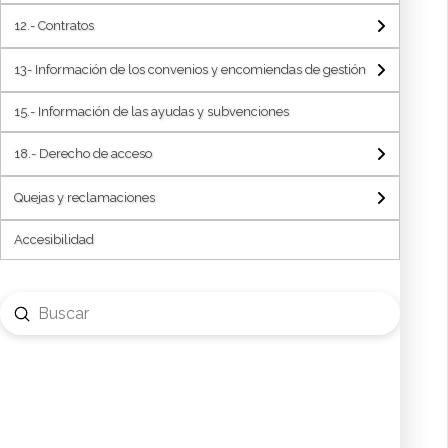
publicaron tales autorizaciones
12.- Contratos
12.10.- Información Trimestral Contratos Menores
13- Información de los convenios y encomiendas de gestión
12.11.- Relación de contratos resueltos
15.- Información de las ayudas y subvenciones
18.- Derecho de acceso
Quejas y reclamaciones
Accesibilidad
Submit
Search