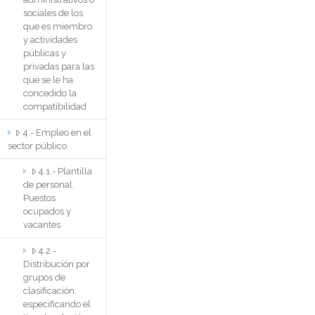
sociales de los
que es miembro
y actividades
públicas y
privadas para las
que se le ha
concedido la
compatibilidad
4.- Empleo en el
sector público
4.1.- Plantilla
de personal.
Puestos
ocupados y
vacantes
4.2.-
Distribución por
grupos de
clasificación,
especificando el