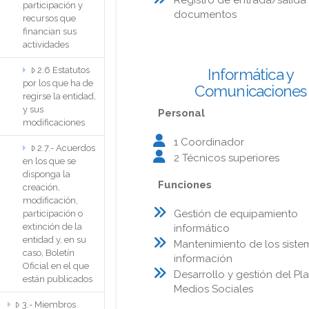
participación y
documentos
recursos que
financian sus
actividades
2.6 Estatutos
Informática y
por los que ha de
Comunicaciones
regirse la entidad,
y sus
Personal
modificaciones
1 Coordinador
2.7.- Acuerdos
2 Técnicos superiores
en los que se
disponga la
Funciones
creación,
modificación,
Gestión de equipamiento
participación o
extinción de la
informático
entidad y, en su
Mantenimiento de los siste
caso, Boletín
información
Oficial en el que
Desarrollo y gestión del Pl
están publicados
Medios Sociales
3.- Miembros